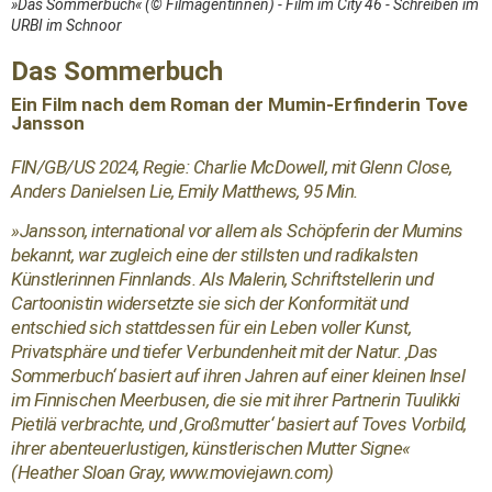
»Das Sommerbuch« (© Filmagentinnen) - Film im City 46 - Schreiben im
URBI im Schnoor
Das Sommerbuch
Ein Film nach dem Roman der Mumin-Erfinderin Tove
Jansson
FIN/GB/US 2024, Regie: Charlie McDowell, mit Glenn Close,
Anders Danielsen Lie, Emily Matthews, 95 Min.
»Jansson, international vor allem als Schöpferin der Mumins
bekannt, war zugleich eine der stillsten und radikalsten
Künstlerinnen Finnlands. Als Malerin, Schriftstellerin und
Cartoonistin widersetzte sie sich der Konformität und
entschied sich stattdessen für ein Leben voller Kunst,
Privatsphäre und tiefer Verbundenheit mit der Natur. ‚Das
Sommerbuch‘ basiert auf ihren Jahren auf einer kleinen Insel
im Finnischen Meerbusen, die sie mit ihrer Partnerin Tuulikki
Pietilä verbrachte, und ‚Großmutter‘ basiert auf Toves Vorbild,
ihrer abenteuerlustigen, künstlerischen Mutter Signe«
(Heather Sloan Gray, www.moviejawn.com)