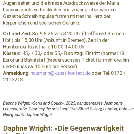
Augen sehen und die krasse Ausdrucksweise der Maria
Lassnig noch eindrücklicher und zugänglicher werden.
Gezielte Schreibimpulse führen mitten ins Herz der
körperlichen und seelischen Gefühle.
Ort und Zeit:
So. 9.8.26 von 8.20 Uhr (Treffpunkt Bremen
Hbf.) bis 15.30 Uhr (Ankunft in Bremen),
Zeit in der
Hamburger Kunsthalle 10.00-14.00 Uhr
Kosten:
45,- / 50,- oder 55,- Euro zzgl. Eintritt (normal 18
Euro) und Bahnfahrt (Niedersachsen-Ticket für mehrere, hin-
und-zurück ca. 15 Euro pro Person)
Anmeldung:
naumann@kunst-kontext.de
oder Tel. 0172 /
2113213
Daphne Wright, »Sons and Couch«, 2025, handbemaltes Jesmonite,
Lebensgröße, Courtesy the artist and Frith Street Gallery, London, Foto: J
Niezgoda © Daphne Wright
Daphne Wright: »Die Gegenwärtigkeit