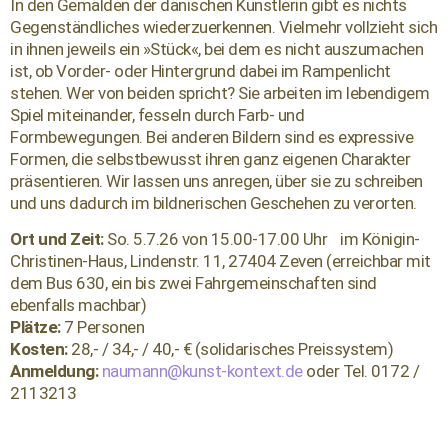
In den Gemälden der dänischen Künstlerin gibt es nichts
Gegenständliches wiederzuerkennen. Vielmehr vollzieht sich
in ihnen jeweils ein »Stück«, bei dem es nicht auszumachen
ist, ob Vorder- oder Hintergrund dabei im Rampenlicht
stehen. Wer von beiden spricht? Sie arbeiten im lebendigem
Spiel miteinander, fesseln durch Farb- und
Formbewegungen. Bei anderen Bildern sind es expressive
Formen, die selbstbewusst ihren ganz eigenen Charakter
präsentieren. Wir lassen uns anregen, über sie zu schreiben
und uns dadurch im bildnerischen Geschehen zu verorten.
Ort und Zeit:
So. 5.7.26 von 15.00-17.00 Uhr
im
Königin-
Christinen-Haus, Lindenstr. 11, 27404 Zeven (erreichbar mit
dem Bus 630, ein bis zwei Fahrgemeinschaften sind
ebenfalls machbar)
Plätze:
7 Personen
Kosten:
28,- / 34,- / 40,- € (solidarisches Preissystem)
Anmeldung:
naumann@kunst-kontext.de
oder Tel. 0172 /
2113213