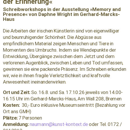
der Erinnerung«
Schreibworkshops in der Ausstellung »Memory and
Presence« von Daphne Wright im Gerhard-Marcks-
Haus
Die Arbeiten der irischen Künstlerin sind von eigenwilliger
und beunruhigender Schönheit. Die Abgüsse aus
empfindlichem Material zeigen Menschen und Tiere in
Momenten des Umbruchs. Indem sie Wendepunkte der
Entwicklung, Übergänge zwischen dem Jetzt und dem
verlorenen Augenblick, zwischen Leben und Tod umfassen,
gewinnen sie eine packende Präsenz. Im Schreiben erkunden
wir, wie in ihnen fragile Verletztlichkeit und kraftvolle
Anwesenheit ineinanderwirken.
Ort und Zeit:
So. 16.8. und Sa. 17.10.26 jeweils von 14.00-
16.15 Uhr
im Gerhard-Marcks-Haus, Am Wall 208, Bremen
Kosten:
30,- Euro inklusive Museumseintritt (Bezahlung vor
Ort ans GMH)
Plätze:
7 Personen
Anmeldung:
naumann@kunst-kontext.de
oder Tel. 0172 /